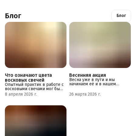
Блог
Блог
Что означают цвета
Весенняя акция
восковых свечей
Весна уже в пути и мы
начинаем её и в нашем
Опытный практик в работе с
магазине. С сегодняшнего
восковыми свечами мог бы с
дня по промокоду
уверенностью сказать:
8 апреля 2026 г.
26 марта 2026 г.
ВЕСНА2026 каждый
«Цвет свечи — это язык, на
покупатель получит скидку
котором мы обращаемся к
20% на первый заказ свечей
мирозданию. Это не просто
в нашем магазине. Акция
красящий пигмент, это
действует до 31 мая
сфокусированная вибрация,
включительно. Пусть этой
задающая вектор вашей
весной тепла и любви будет
воле». В эзотерической
немножко больше 🥰
традиции цвет работает на
трех уровнях:
энергетическом