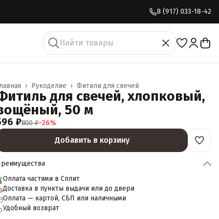
8 (917) 033-18-42
лавная
›
Рукоделие
›
Фитили для свечей
Фитиль для свечей, хлопковый,
вощёный, 50 м
596 ₽
800 ₽
−
26
%
Добавить в корзину
Преимущества
Оплата частями в Сплит
Доставка в пункты выдачи или до двери
Оплата — картой, СБП или наличными
Удобный возврат